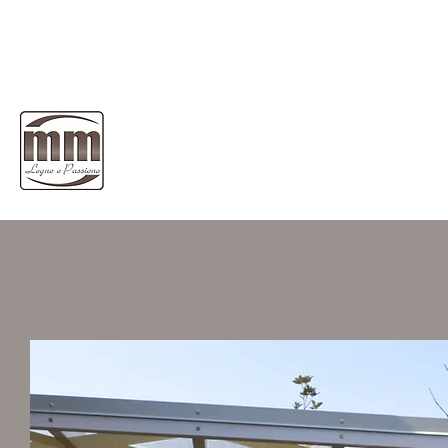
info@mmarredogiardino.it
049 5220084
MM ARREDO GIARDINO
di Melchiotti Mirco